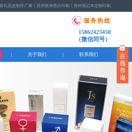
装礼品盒制作厂家丨苏州联单黑白印刷丨苏州笔记本定制印刷
服务热线
15862423458
（微信同号）
|
关于我们
|
联系我们