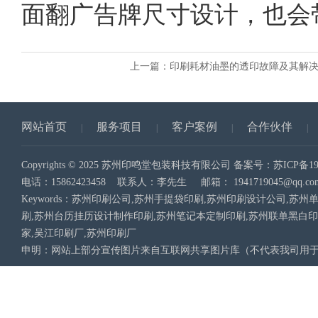
面翻广告牌尺寸设计，也会
上一篇：
印刷耗材油墨的透印故障及其解
网站首页
服务项目
客户案例
合作伙伴
|
|
|
|
Copyrights © 2025 苏州印鸣堂包装科技有限公司 备案号：
苏ICP备19
电话：15862423458 联系人：李先生 邮箱：
1941719045@qq.co
Keywords：苏州印刷公司,苏州手提袋印刷,苏州印刷设计公司,
刷,苏州台历挂历设计制作印刷,苏州笔记本定制印刷,苏州联单黑白
家,吴江印刷厂,苏州印刷厂
申明：网站上部分宣传图片来自互联网共享图片库（不代表我司用