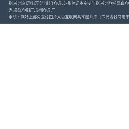
刷,苏州台历挂历设计制作印刷,苏州笔记本定制印刷,苏州联单黑白
家,吴江印刷厂,苏州印刷厂
申明：网站上部分宣传图片来自互联网共享图片库（不代表我司用