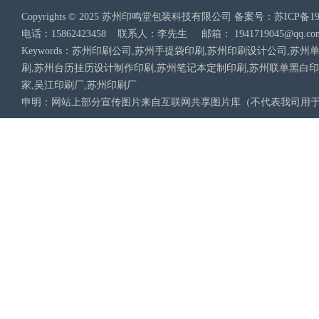
Copyrights © 2025 苏州印鸣堂包装科技有限公司 备案号：
苏ICP备19
电话：15862423458 联系人：李先生 邮箱：
1941719045@qq.co
Keywords：苏州印刷公司,苏州手提袋印刷,苏州印刷设计公司,
刷,苏州台历挂历设计制作印刷,苏州笔记本定制印刷,苏州联单黑白
家,吴江印刷厂,苏州印刷厂
申明：网站上部分宣传图片来自互联网共享图片库（不代表我司用