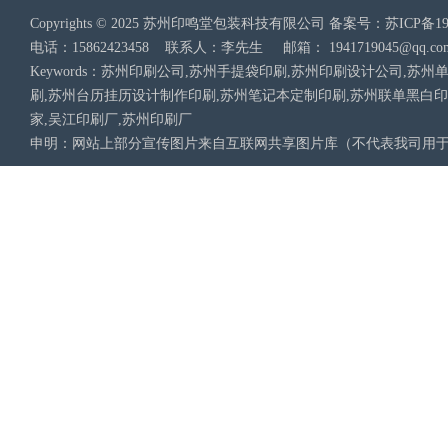
Copyrights © 2025 苏州印鸣堂包装科技有限公司 备案号：
苏ICP备19
电话：15862423458 联系人：李先生 邮箱：
1941719045@qq.co
Keywords：苏州印刷公司,苏州手提袋印刷,苏州印刷设计公司,
刷,苏州台历挂历设计制作印刷,苏州笔记本定制印刷,苏州联单黑白
家,吴江印刷厂,苏州印刷厂
申明：网站上部分宣传图片来自互联网共享图片库（不代表我司用